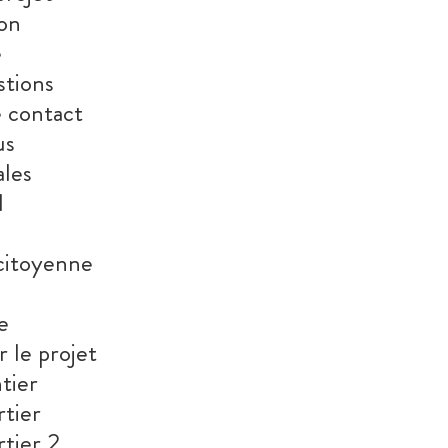
on
e
stions
 contact
us
ales
l
 citoyenne
e
 le projet
tier
tier
tier 2