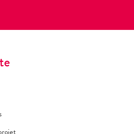
te
s
projet