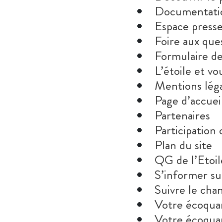
Documentati
Espace press
Foire aux que
Formulaire de
L’étoile et vo
Mentions lég
Page d’accuei
Partenaires
Participation
Plan du site
QG de l’Etoil
S’informer sur
Suivre le chan
Votre écoquar
Votre écoquar