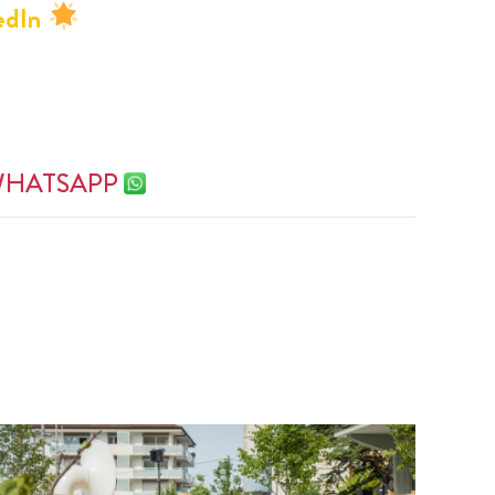
edIn
 WHATSAPP