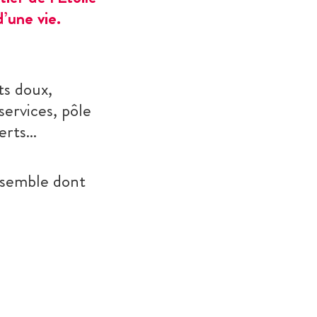
’une vie.
ts doux,
services, pôle
verts…
ssemble dont